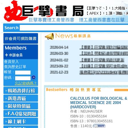
2026-04-14
【重要】巨擘書局防詐騙提醒
2026-03-30
【其他】勞動節連假營業時間
2024-01-02
【重要】巨擘書局資訊更新
會員登入
2023-09-22
【好康】巨擘書局可使用成年
查詢歷史訂單
2021-12-23
服務電話(02)23310940(服務時間1
帳號：
密碼：
2021-12-13
【重要】反詐騙提醒
忘記密碼嗎？
2018-03-29
【好康】歡迎加入巨擘書局Li
CALCULUS FOR BIOLOGICAL &
MEDICAL SCIENCE 2/E 2004
(HARDCOVER)
作者：NEUHAUSER
ISBN-10：0130455164
ISBN-13：9780130455161
售價：1140元