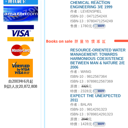
CHEMICAL REACTION
ENGINEERING 3/E 1999
作者：LEVENSPIEL
ISBN-10：047125424X
ISBN-13：9780471254249
售價：1780元
RESOURCE-ORIENTED WATER
MANAGEMENT: TOWARDS
HARMONIOUS COEXISTENCE
BETWEEN MAN & NATURE 2/E
2006
作者：WANG
ISBN-10：9812567364
自2003年6月起
ISBN-13：9789812567369
到訪人次20,872,808
原價：
3325
元
...(more)
特價：2328元
EXPECT THE UNEXPECTED
2011
作者：BALAN
ISBN-10：9814291323
ISBN-13：9789814291323
原價：
2040
元
...(more)
特價：1428元