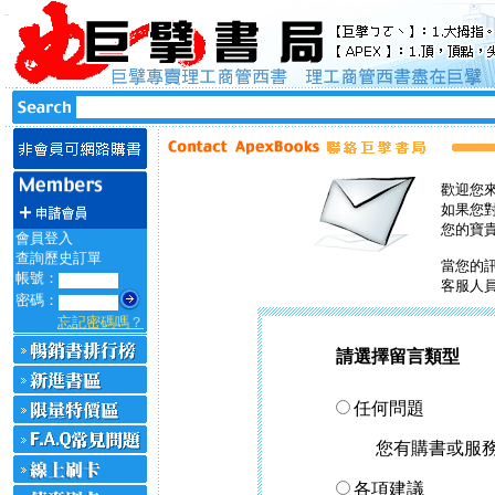
歡迎您來
如果您
您的寶貴
會員登入
查詢歷史訂單
當您的
帳號：
客服人
密碼：
忘記密碼嗎？
請選擇留言類型
任何問題
您有購書或服
各項建議